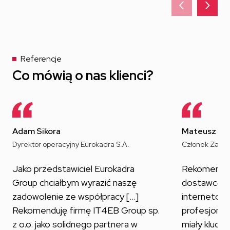
‹
›
Referencje
Co mówią o nas klienci?
Adam Sikora
Mateusz Bar
Dyrektor operacyjny Eurokadra S.A.
Członek Zarzą
Jako przedstawiciel Eurokadra
Rekomenduję
Group chciałbym wyrazić naszę
dostawcę u
zadowolenie ze współpracy [...]
internetowy
Rekomenduję firmę IT4EB Group sp.
profesjonal
z o.o. jako solidnego partnera w
miały klucz