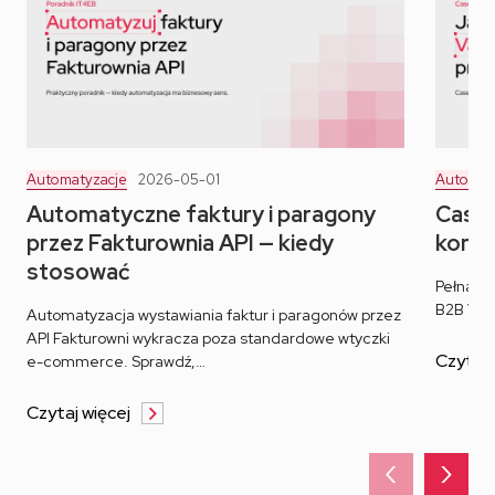
Automatyzacje
2026-05-01
Automat
Automatyczne faktury i paragony
Case 
przez Fakturownia API — kiedy
konfi
stosować
Pełna hi
B2B Val
Automatyzacja wystawiania faktur i paragonów przez
API Fakturowni wykracza poza standardowe wtyczki
Czytaj 
e-commerce. Sprawdź,…
Czytaj więcej
‹
›