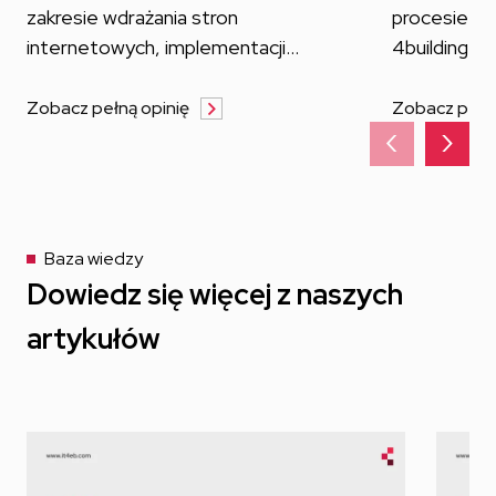
zakresie wdrażania stron
procesie pr
internetowych, implementacji
4building.eu
nowatorskich technologii oraz
współpracy,
wsparcia marketingowego.
wysokim poz
Zobacz pełną opinię
Zobacz pełną
‹
›
również gł
naszych pot
przyczyniło 
bezproblem
całego proje
Baza wiedzy
transparentn
Dowiedz się więcej z naszych
zapytania za
artykułów
szybką i wy
Po zakończe
na..