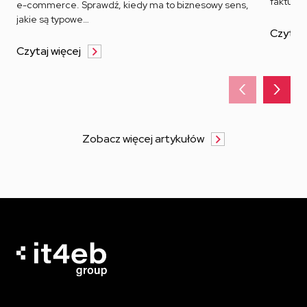
fakturo
e-commerce. Sprawdź, kiedy ma to biznesowy sens,
jakie są typowe…
Czytaj 
Czytaj więcej
‹
›
Zobacz więcej artykułów