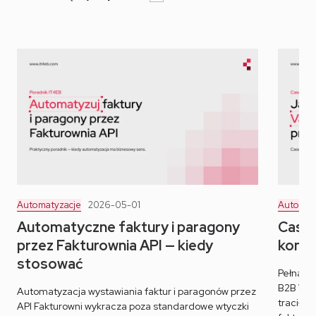
Automatyzacje
2026-05-01
Automat
Automatyczne faktury i paragony
Case 
przez Fakturownia API — kiedy
konfi
stosować
Pełna hi
B2B Val
Automatyzacja wystawiania faktur i paragonów przez
tracił k
API Fakturowni wykracza poza standardowe wtyczki