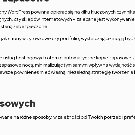
ony WordPress powinna opierać się na kilku kluczowych czynnikac
cyjnych, czy sklepów internetowych – zalecane jest wykonywani
zostaną zabezpieczone.
ch jak strony wizytówkowe czy portfolio, wystarczające mogą być
le usług hostingowych oferuje automatyczne kopie zapasowe. J
zapasowe nocą, minimalizując tym samym wpływ na wydajność st
wsze powinieneś mieć własną, niezależną strategię tworzenia
asowych
wane na różne sposoby, w zależności od Twoich potrzeb i prefe