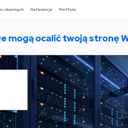
2024
on okiennych
Referencje
Portfolio
e mogą ocalić twoją stronę 